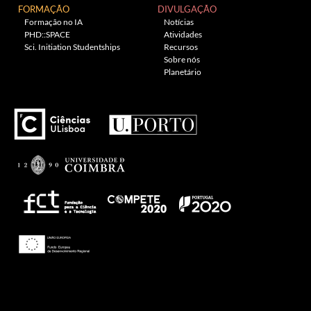
FORMAÇÃO
DIVULGAÇÃO
Formação no IA
Notícias
PHD::SPACE
Atividades
Sci. Initiation Studentships
Recursos
Sobre nós
Planetário
Theme: Awaken by
ThemezHut
.
Proudly powered by WordPress