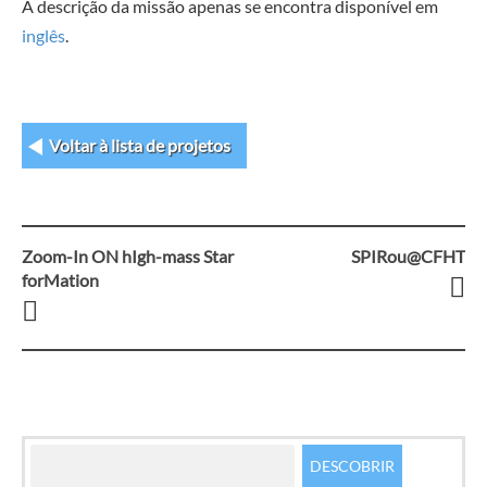
A descrição da missão apenas se encontra disponível em
inglês
.
Voltar à lista de projetos
Zoom-In ON hIgh-mass Star
SPIRou@CFHT
Navegação
forMation
entre
artigos