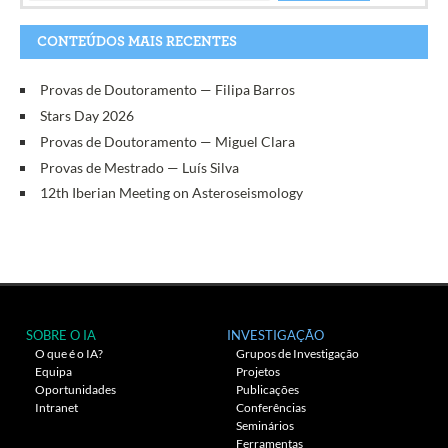
CONTEÚDOS MAIS RECENTES
Provas de Doutoramento — Filipa Barros
Stars Day 2026
Provas de Doutoramento — Miguel Clara
Provas de Mestrado — Luís Silva
12th Iberian Meeting on Asteroseismology
SOBRE O IA
INVESTIGAÇÃO
O que é o IA?
Grupos de Investigação
Equipa
Projetos
Oportunidades
Publicações
Intranet
Conferências
Seminários
Ferramentas