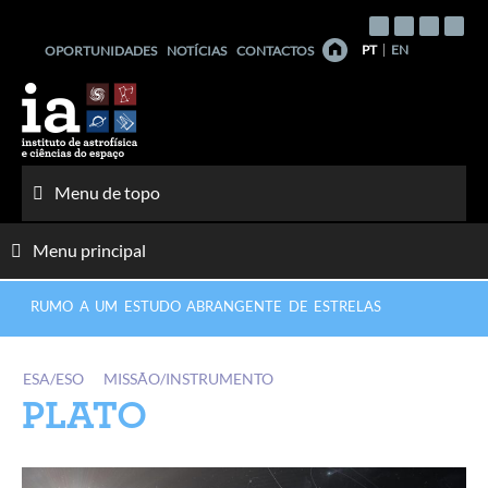
Saltar
para
PT
EN
OPORTUNIDADES
NOTÍCIAS
CONTACTOS
o
conteúdo
Menu de topo
Menu principal
RUMO A UM ESTUDO ABRANGENTE DE ESTRELAS
ESA/ESO
MISSÃO/INSTRUMENTO
PLATO