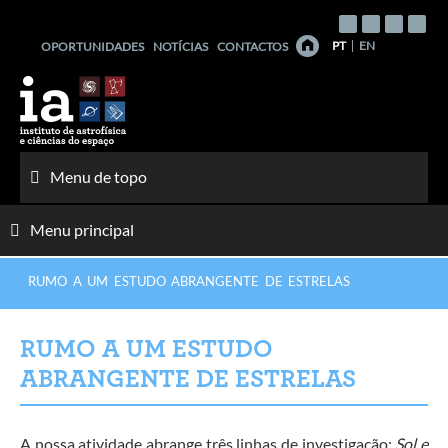
Saltar
para
PT
EN
OPORTUNIDADES
NOTÍCIAS
CONTACTOS
o
conteúdo
Menu de topo
Menu principal
RUMO A UM ESTUDO ABRANGENTE DE ESTRELAS
RUMO A UM ESTUDO
ABRANGENTE DE ESTRELAS
A nossa atividade abrange três linhas de investigação:
Sol e