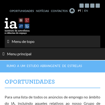
Saltar
para
PT
EN
OPORTUNIDADES
NOTÍCIAS
CONTACTOS
o
conteúdo
Menu de topo
Menu principal
RUMO A UM ESTUDO ABRANGENTE DE ESTRELAS
OPORTUNIDADES
Para uma lista de todos os anúncios de emprego no âmbito
do IA, incluindo aqueles relativos ao nosso Grupo de