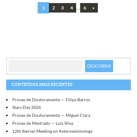
…
Next
1
2
3
4
6
»
Navegação
entre
artigos
CONTEÚDOS MAIS RECENTES
Provas de Doutoramento — Filipa Barros
Stars Day 2026
Provas de Doutoramento — Miguel Clara
Provas de Mestrado — Luís Silva
12th Iberian Meeting on Asteroseismology