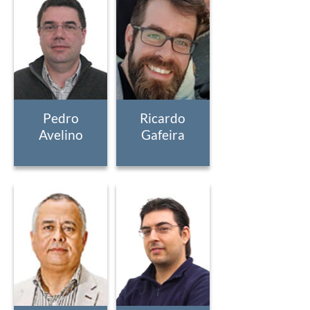
Pedro
Ricardo
Avelino
Gafeira