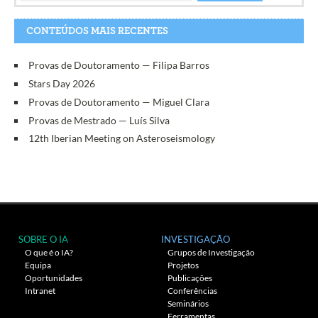
CONTEÚDOS MAIS RECENTES
Provas de Doutoramento — Filipa Barros
Stars Day 2026
Provas de Doutoramento — Miguel Clara
Provas de Mestrado — Luís Silva
12th Iberian Meeting on Asteroseismology
SOBRE O IA
INVESTIGAÇÃO
O que é o IA?
Grupos de Investigação
Equipa
Projetos
Oportunidades
Publicações
Intranet
Conferências
Seminários
Ferramentas