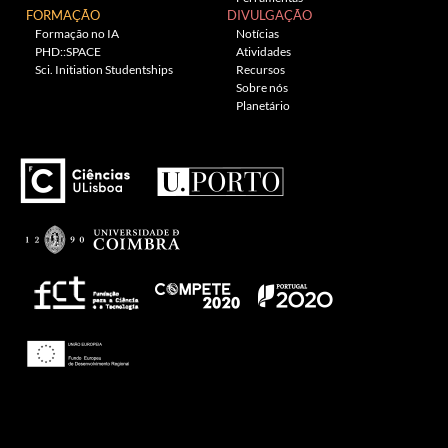
FORMAÇÃO
DIVULGAÇÃO
Formação no IA
Notícias
PHD::SPACE
Atividades
Sci. Initiation Studentships
Recursos
Sobre nós
Planetário
Theme: Awaken by
ThemezHut
.
Proudly powered by WordPress