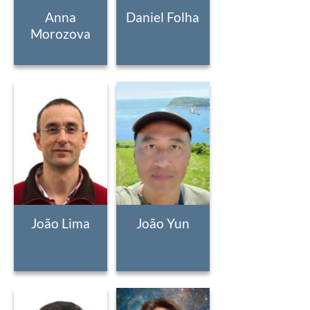
Anna
Daniel Folha
Morozova
João Lima
João Yun