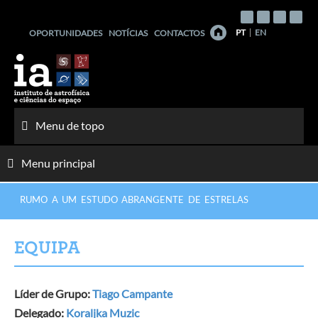
Saltar
para
PT
EN
OPORTUNIDADES
NOTÍCIAS
CONTACTOS
o
conteúdo
Menu de topo
Menu principal
RUMO A UM ESTUDO ABRANGENTE DE ESTRELAS
EQUIPA
Líder de Grupo:
Tiago Campante
Delegado:
Koraljka Muzic