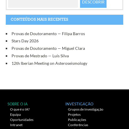
CONTEÚDOS MAIS RECENTES
Provas de Doutoramento — Filipa Barros
Stars Day 2026
Provas de Doutoramento — Miguel Clara
Provas de Mestrado — Luís Silva
12th Iberian Meeting on Asteroseismology
SOBRE O IA
INVESTIGAÇÃO
O que é o IA?
Grupos de Investigação
Equipa
Projetos
Oportunidades
Publicações
Intranet
Conferências