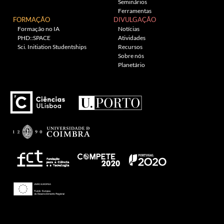
Seminários
Ferramentas
FORMAÇÃO
DIVULGAÇÃO
Formação no IA
Notícias
PHD::SPACE
Atividades
Sci. Initiation Studentships
Recursos
Sobre nós
Planetário
Theme: Awaken by
ThemezHut
.