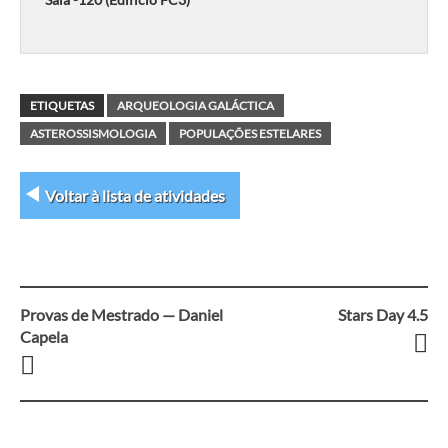
ETIQUETAS
ARQUEOLOGIA GALÁCTICA
ASTEROSSISMOLOGIA
POPULAÇÕES ESTELARES
Voltar à lista de atividades
Provas de Mestrado — Daniel
Stars Day 4.5
Navegação
Capela
entre
artigos