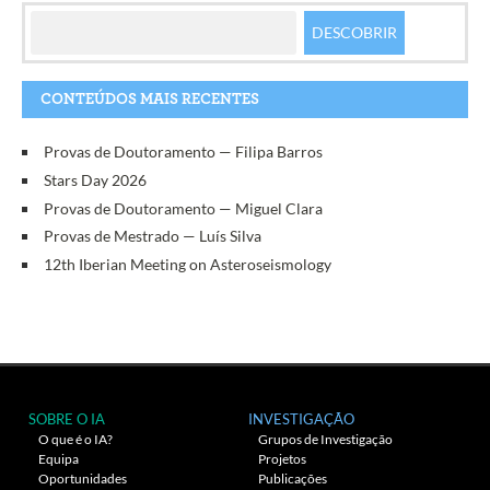
artigos
CONTEÚDOS MAIS RECENTES
Provas de Doutoramento — Filipa Barros
Stars Day 2026
Provas de Doutoramento — Miguel Clara
Provas de Mestrado — Luís Silva
12th Iberian Meeting on Asteroseismology
SOBRE O IA
INVESTIGAÇÃO
O que é o IA?
Grupos de Investigação
Equipa
Projetos
Oportunidades
Publicações