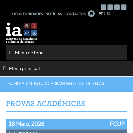
Saltar
para
PT
EN
OPORTUNIDADES
NOTÍCIAS
CONTACTOS
o
conteúdo
Menu de topo
Menu principal
RUMO A UM ESTUDO ABRANGENTE DE ESTRELAS
PROVAS ACADÉMICAS
18 Maio, 2026
FCUP