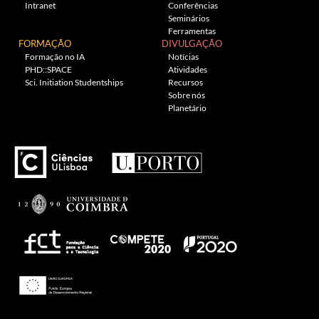
Intranet
Conferências
Seminários
Ferramentas
FORMAÇÃO
DIVULGAÇÃO
Formação no IA
Notícias
PHD::SPACE
Atividades
Sci. Initiation Studentships
Recursos
Sobre nós
Planetário
Theme: Awaken by
ThemezHut
.