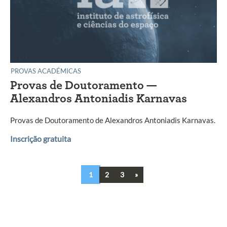
PROVAS ACADÉMICAS
Provas de Doutoramento —
Alexandros Antoniadis Karnavas
Provas de Doutoramento de Alexandros Antoniadis Karnavas.
Inscrição gratuita
Next
1
2
3
»
Navegação
entre