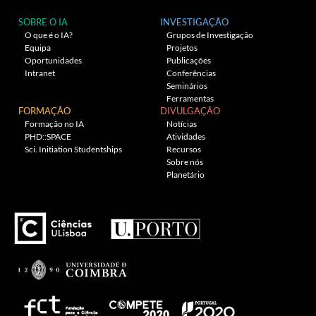
SOBRE O IA
INVESTIGAÇÃO
O que é o IA?
Grupos de Investigação
Equipa
Projetos
Oportunidades
Publicações
Intranet
Conferências
Seminários
Ferramentas
FORMAÇÃO
DIVULGAÇÃO
Formação no IA
Notícias
PHD::SPACE
Atividades
Sci. Initiation Studentships
Recursos
Sobre nós
Planetário