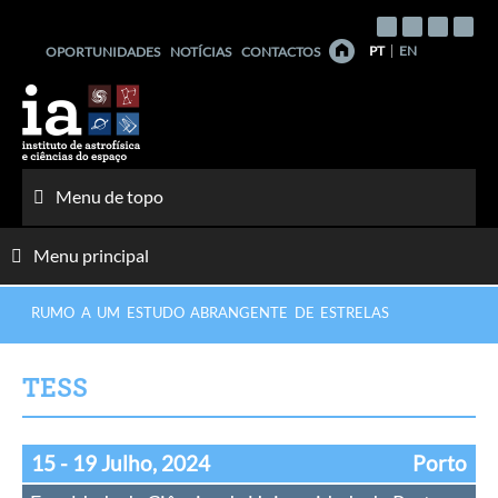
Saltar
para
PT
EN
OPORTUNIDADES
NOTÍCIAS
CONTACTOS
o
conteúdo
Menu de topo
Menu principal
RUMO A UM ESTUDO ABRANGENTE DE ESTRELAS
TESS
15 - 19 Julho, 2024
Porto