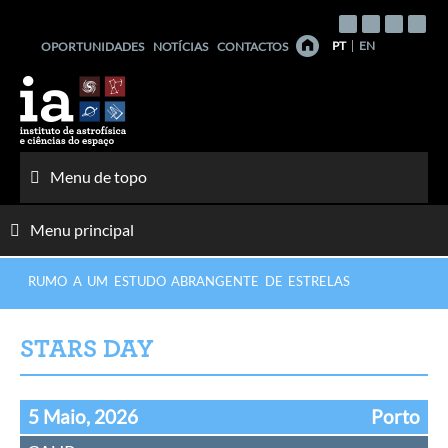
Saltar
para
PT
EN
OPORTUNIDADES
NOTÍCIAS
CONTACTOS
o
conteúdo
Menu de topo
Menu principal
RUMO A UM ESTUDO ABRANGENTE DE ESTRELAS
STARS DAY
5 Maio, 2026
Porto