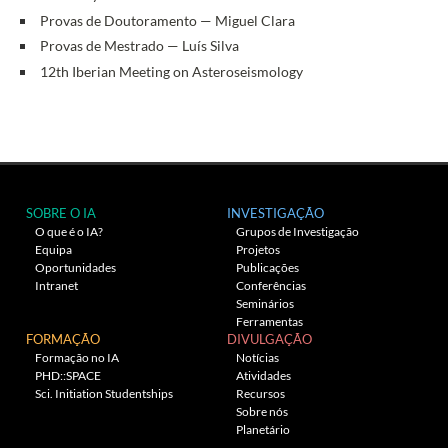
Provas de Doutoramento — Miguel Clara
Provas de Mestrado — Luís Silva
12th Iberian Meeting on Asteroseismology
SOBRE O IA
INVESTIGAÇÃO
O que é o IA?
Grupos de Investigação
Equipa
Projetos
Oportunidades
Publicações
Intranet
Conferências
Seminários
Ferramentas
FORMAÇÃO
DIVULGAÇÃO
Formação no IA
Notícias
PHD::SPACE
Atividades
Sci. Initiation Studentships
Recursos
Sobre nós
Planetário