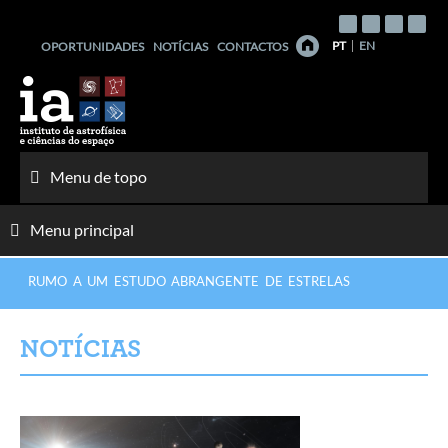
Saltar
para
PT
EN
OPORTUNIDADES
NOTÍCIAS
CONTACTOS
o
conteúdo
Menu de topo
Menu principal
RUMO A UM ESTUDO ABRANGENTE DE ESTRELAS
NOTÍCIAS