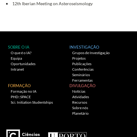
12th Iberian Meeting on Asteroseismology
SOBRE O IA
INVESTIGAÇÃO
O que é o IA?
Grupos de Investigação
Equipa
Projetos
Oportunidades
Publicações
Intranet
Conferências
Seminários
Ferramentas
FORMAÇÃO
DIVULGAÇÃO
Formação no IA
Notícias
PHD::SPACE
Atividades
Sci. Initiation Studentships
Recursos
Sobre nós
Planetário